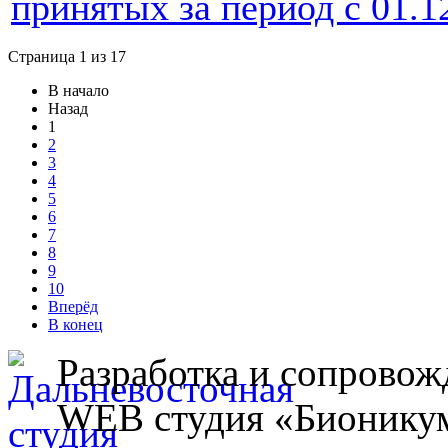
принятых за период с 01.1
Страница 1 из 17
В начало
Назад
1
2
3
4
5
6
7
8
9
10
Вперёд
В конец
Разработка и сопровож
WEB студия «Бионику