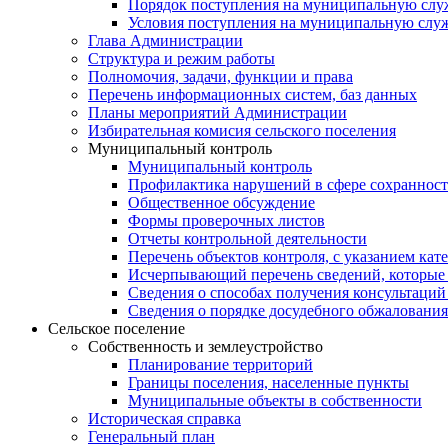
Порядок поступления на муниципальную слу
Условия поступления на муниципальную слу
Глава Администрации
Структура и режим работы
Полномочия, задачи, функции и права
Перечень информационных систем, баз данных
Планы мероприятий Администрации
Избирательная комисия сельского поселения
Муниципальный контроль
Муниципальный контроль
Профилактика нарушений в сфере сохранност
Общественное обсуждение
Формы проверочных листов
Отчеты контрольной деятельности
Перечень объектов контроля, с указанием кат
Исчерпывающий перечень сведений, которые 
Сведения о способах получения консультаций
Сведения о порядке досудебного обжалования
Сельское поселение
Собственность и землеустройство
Планирование территорий
Границы поселения, населенные пункты
Муниципальные объекты в собственности
Историческая справка
Генеральный план