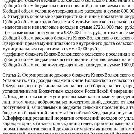
4)дефицит бюджета Князе-Волконского сельского поселения в су
5)общий объем бюджетных ассигнований, направляемых на испо
6)общий объем условно-утвержденных расходов в сумме 800,000
3. Утвердить основные характеристики и иные показатели бюдж
1)общий объем доходов бюджета Князе-Волконского сельского по
- налоговые и неналоговые доходы в сумме 27231,000 тыс. руб.
- безвозмездные поступления 9323,081 тыс. руб., в том числе
2)общий объем расходов бюджета Князе-Волконского сельского 
3)верхний предел муниципального внутреннего долга сельского
муниципальным гарантиям в сумме 0,000 руб.;
4)дефицит бюджета Князе-Волконского сельского поселения в су
5)общий объем бюджетных ассигнований, направляемых на испо
6)общий объем условно-утвержденных расходов в сумме 1600,00
Статья 2. Формирование доходов бюджета Князе-Волконского се
Установить, что доходы бюджета Князе-Волконского сельского 
1.Федеральных и региональных налогов и сборов, налогов, п
установленными Бюджетным кодексом Российской Федерации и
2.Доходов от оказания муниципальными казенными учреждения
лиц, в том числе добровольных пожертвований, доходов от ко
поступлений, зачисляемых в бюджеты сельских поселений, а 
бюджетов бюджетной системы Российской Федерации не устано
3.Дифференцированный норматив отчислений доходов от уплат
карбюраторных (инжекторных) двигателей, производимые на т
нормативами отчислений доходов от уплаты акцизов на автом