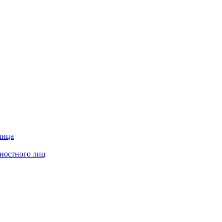
лица
жностного лиц