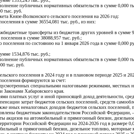
мме 1533,245 тыс. руб.;
лнение публичных нормативных обязательств в сумме 0,000 тыс
 тыс. руб.
ета Князе-Волконского сельского поселения на 2026 год:
селения в сумме 36554,081 тыс. руб., из них:
;
 межбюджетные трансферты из бюджетов других уровней в сумме 9
поселения в сумме 38088,957 тыс. руб.;
 поселения по состоянию на 1 января 2026 года в сумме 0,000 р
мме 1534,876 тыс. руб.;
лнение публичных нормативных обязательств в сумме 0,000 тыс
0 тыс. руб.
льского поселения в 2024 году и в плановом периоде 2025 и 20
поселения формируются за счет:
редусмотренных специальными налоговыми режимами, местных нал
 Законами Хабаровского края.
ми платных услуг и иной приносящей доход деятельности, сре
мпенсации затрат бюджетов сельских поселений, средств самоо
также иных неналоговых доходов бюджетов сельских поселений,
влены бюджетным законодательством Российской Федерации, - 
ы акцизов на автомобильный и прямогонный бензин, дизельное 
ерритории Российской Федерации на 2024-2026 год в размере 0
обильный и прямогонный бензин, дизельное топливо, моторные 