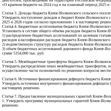
двигателей, производимые на территории Российской Федераци
«О краевом бюджете на 2024 год и на плановый период 2025 и 
Статья 3. Доходы бюджета Князе-Волконского сельского посел
Утвердить поступление доходов в бюджет Князе-Волконского с
2025 и 2026 годов согласно приложению 1 к настоящему реше
Статья 4. Бюджетные ассигнования бюджета Князе-Волконского 
Установить в составе общего объема расходов бюджета Князе-В
1) распределение бюджетных ассигнований по целевым статья
расходов классификации расходов бюджета Князе-Волконского 
2) ведомственную структуру расходов бюджета Князе-Волконск
3) объем бюджетных ассигнований дорожного фонда Князе-Волкон
сумме 5354,000 тыс. руб.
Статья 5. Межбюджетные трансферты бюджета Князе-Волконско
Утвердить распределение иных межбюджетных трансфертов, пе
осуществление части полномочий по решению вопросов местно
Статья 6. Источники финансирования дефицита бюджета Князе
Утвердить источники внутреннего финансирования дефицита бю
настоящему решению.
Статья 7. Предоставление муниципальных гарантий Князе-Волко
1. Утвердить программу муниципальных гарантий Князе-Волкон
решению.