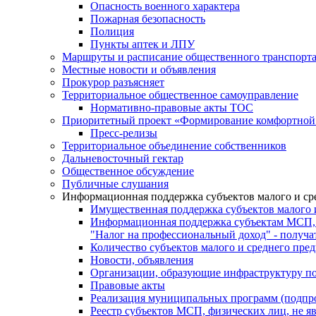
Опасность военного характера
Пожарная безопасность
Полиция
Пункты аптек и ЛПУ
Маршруты и расписание общественного транспорт
Местные новости и объявления
Прокурор разъясняет
Территориальное общественное самоуправление
Нормативно-правовые акты ТОС
Приоритетный проект «Формирование комфортной 
Пресс-релизы
Территориальное объединение собственников
Дальневосточный гектар
Общественное обсуждение
Публичные слушания
Информационная поддержка субъектов малого и ср
Имущественная поддержка субъектов малого 
Информационная поддержка субъектам МСП,
"Налог на профессиональный доход" - получ
Количество субъектов малого и среднего пре
Новости, объявления
Организации, образующие инфраструктуру по
Правовые акты
Реализация муниципальных программ (подпр
Реестр субъектов МСП, физических лиц, не