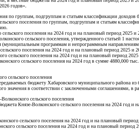
и, в местные бюджеты на 2024 год и плановый период 2025 и 20
2026 годов».
ения по группам, подгруппам и статьям классификации доходов 
ельского поселения по группам, подгруппам и статьям классифи
нию.
сельского поселения на 2024 год и на плановый период 2025 и 
олконского сельского поселения, утвержденного статьей 1 насто
м (муниципальным программам и непрограммным направлениям д
сельского поселения на 2024 год и на плановый период 2025 и 
ого сельского поселения на 2024 год и на плановый период 202
ского сельского поселения на 2024 год в сумме 4880,000 тыс. ру
го сельского поселения
редаваемых бюджету Хабаровского муниципального района из б
го значения в соответствии с заключенными соглашениями, в р
-Волконского сельского поселения
джета Князе-Волконского сельского поселения на 2024 год и н
нского сельского поселения на 2024 год и на плановый период 
ского сельского поселения на 2024 год и на плановый период 2