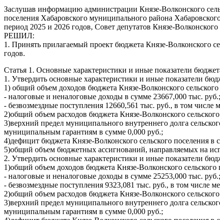
Заслушав информацию администрации Князе-Волконского сельс
поселения Хабаровского муниципального района Хабаровского к
период 2025 и 2026 годов, Совет депутатов Князе-Волконског
РЕШИЛ:
1. Принять прилагаемый проект бюджета Князе-Волконского се
годов.
Статья 1. Основные характеристики и иные показатели бюджета
1. Утвердить основные характеристики и иные показатели бюдж
1) общий объем доходов бюджета Князе-Волконского сельского п
- налоговые и неналоговые доходы в сумме 23667,000 тыс. руб.
- безвозмездные поступления 12660,561 тыс. руб., в том числе
2)общий объем расходов бюджета Князе-Волконского сельского 
3)верхний предел муниципального внутреннего долга сельского
муниципальным гарантиям в сумме 0,000 руб.;
4)дефицит бюджета Князе-Волконского сельского поселения в су
5)общий объем бюджетных ассигнований, направляемых на исп
2. Утвердить основные характеристики и иные показатели бюдж
1)общий объем доходов бюджета Князе-Волконского сельского по
- налоговые и неналоговые доходы в сумме 25253,000 тыс. руб.
- безвозмездные поступления 9323,081 тыс. руб., в том числе 
2)общий объем расходов бюджета Князе-Волконского сельского 
3)верхний предел муниципального внутреннего долга сельского
муниципальным гарантиям в сумме 0,000 руб.;