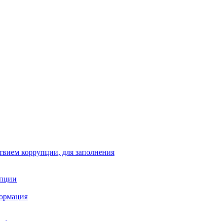
твием коррупции, для заполнения
упции
формация