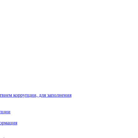
твием коррупции, для заполнения
упции
формация