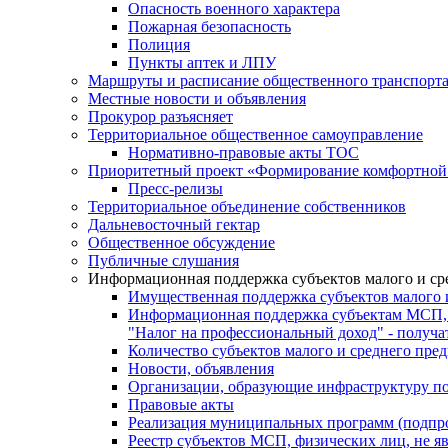
Опасность военного характера
Пожарная безопасность
Полиция
Пункты аптек и ЛПУ
Маршруты и расписание общественного транспорт
Местные новости и объявления
Прокурор разъясняет
Территориальное общественное самоуправление
Нормативно-правовые акты ТОС
Приоритетный проект «Формирование комфортной 
Пресс-релизы
Территориальное объединение собственников
Дальневосточный гектар
Общественное обсуждение
Публичные слушания
Информационная поддержка субъектов малого и ср
Имущественная поддержка субъектов малого 
Информационная поддержка субъектам МСП,
"Налог на профессиональный доход" - получ
Количество субъектов малого и среднего пре
Новости, объявления
Организации, образующие инфраструктуру по
Правовые акты
Реализация муниципальных программ (подпр
Реестр субъектов МСП, физических лиц, не