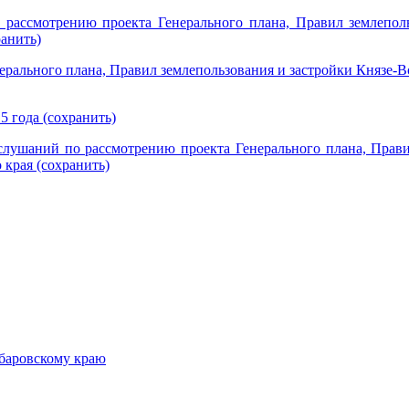
ассмотрению проекта Генерального плана, Правил землепольз
анить)
ерального плана, Правил землепользования и застройки Князе-
 года (сохранить)
лушаний по рассмотрению проекта Генерального плана, Правил
края (сохранить)