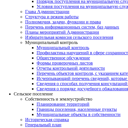
Порядок поступления на муниципальную слу
Условия поступления на муниципальную слу
Глава Администрации
Структура и режим работы
Полномочия, задачи, функции и права
Перечень информационных систем, баз данных
Планы мероприятий Администрации
Избирательная комисия сельского поселения
Муниципальный контроль
Муниципальный контроль
Профилактика нарушений в сфере сохранност
Общественное обсуждение
Формы проверочных листов
Отчеты контрольной деятельности
Перечень объектов контроля, с указанием кат
Исчерпывающий перечень сведений, которые 
Сведения о способах получения консультаций
Сведения о порядке досудебного обжалования
Сельское поселение
Собственность и землеустройство
Планирование территорий
Границы поселения, населенные пункты
Муниципальные объекты в собственности
Историческая справка
Генеральный план