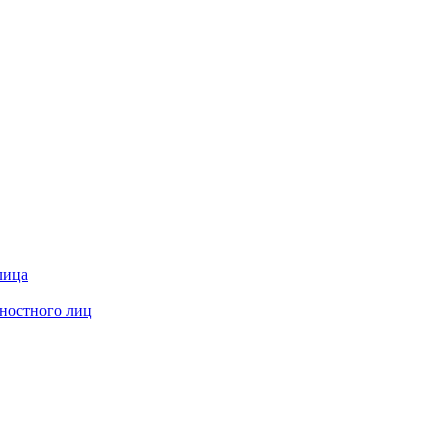
лица
жностного лиц