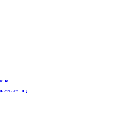
лица
жностного лиц