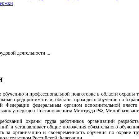
держки
удовой деятельности ...
и
о обучению и профессиональной подготовке в области охраны тр
льные предприниматели, обязаны проходить обучение по охране
й Федерации федеральным органом исполнительной власти
рядок утвержден Постановлением Минтруда РФ, Минобразование
ребований охраны труда работников организаций разработ
ний и устанавливает общие положения обязательного обучения
сть за организацию и своевременность обучения по охране т
конодательством Российской Федерации.