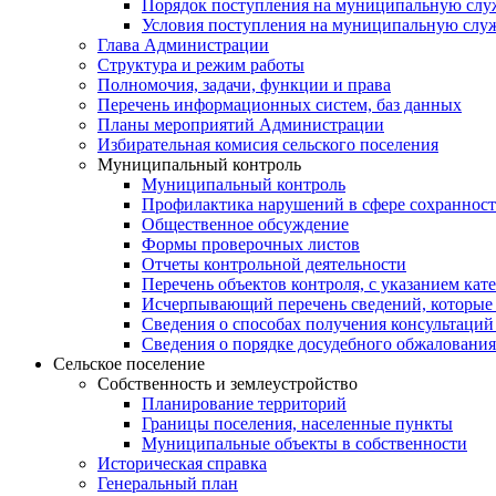
Порядок поступления на муниципальную слу
Условия поступления на муниципальную слу
Глава Администрации
Структура и режим работы
Полномочия, задачи, функции и права
Перечень информационных систем, баз данных
Планы мероприятий Администрации
Избирательная комисия сельского поселения
Муниципальный контроль
Муниципальный контроль
Профилактика нарушений в сфере сохранност
Общественное обсуждение
Формы проверочных листов
Отчеты контрольной деятельности
Перечень объектов контроля, с указанием кат
Исчерпывающий перечень сведений, которые 
Сведения о способах получения консультаций
Сведения о порядке досудебного обжалования
Сельское поселение
Собственность и землеустройство
Планирование территорий
Границы поселения, населенные пункты
Муниципальные объекты в собственности
Историческая справка
Генеральный план