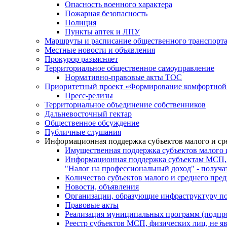
Опасность военного характера
Пожарная безопасность
Полиция
Пункты аптек и ЛПУ
Маршруты и расписание общественного транспорт
Местные новости и объявления
Прокурор разъясняет
Территориальное общественное самоуправление
Нормативно-правовые акты ТОС
Приоритетный проект «Формирование комфортной 
Пресс-релизы
Территориальное объединение собственников
Дальневосточный гектар
Общественное обсуждение
Публичные слушания
Информационная поддержка субъектов малого и ср
Имущественная поддержка субъектов малого 
Информационная поддержка субъектам МСП,
"Налог на профессиональный доход" - получ
Количество субъектов малого и среднего пре
Новости, объявления
Организации, образующие инфраструктуру по
Правовые акты
Реализация муниципальных программ (подпр
Реестр субъектов МСП, физических лиц, не