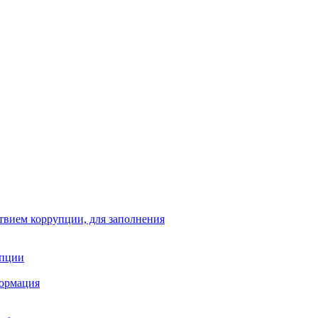
твием коррупции, для заполнения
упции
формация