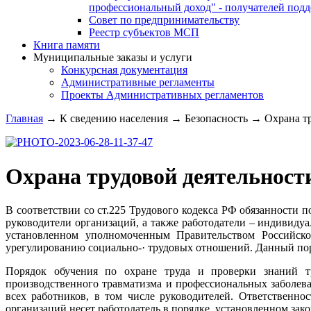
профессиональный доход" - получателей под
Совет по предпринимательству
Реестр субъектов МСП
Книга памяти
Муниципальные заказы и услуги
Конкурсная документация
Административные регламенты
Проекты Административных регламентов
Главная
→
К сведению населения
→
Безопасность
→
Охрана тр
Охрана трудовой деятельност
В соответствии со ст.225 Трудового кодекса РФ обязанности п
руководители организаций, а также работодатели – индивидуа
установленном уполномоченным Правительством Российско
урегулированию социально-· трудовых отношений. Данный по
Порядок обучения по охране труда и проверки знаний т
производственного травматизма и профессиональных заболева
всех работников, в том числе руководителей. Ответственно
организаций несет работодатель в порядке, установленном за