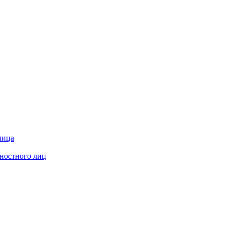
лица
жностного лиц