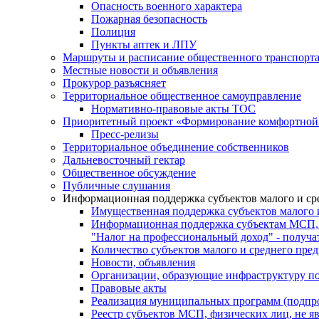
Опасность военного характера
Пожарная безопасность
Полиция
Пункты аптек и ЛПУ
Маршруты и расписание общественного транспорт
Местные новости и объявления
Прокурор разъясняет
Территориальное общественное самоуправление
Нормативно-правовые акты ТОС
Приоритетный проект «Формирование комфортной 
Пресс-релизы
Территориальное объединение собственников
Дальневосточный гектар
Общественное обсуждение
Публичные слушания
Информационная поддержка субъектов малого и ср
Имущественная поддержка субъектов малого 
Информационная поддержка субъектам МСП,
"Налог на профессиональный доход" - получ
Количество субъектов малого и среднего пре
Новости, объявления
Организации, образующие инфраструктуру по
Правовые акты
Реализация муниципальных программ (подпр
Реестр субъектов МСП, физических лиц, не