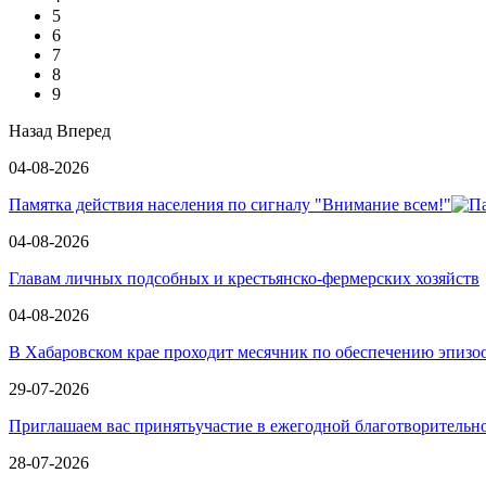
5
6
7
8
9
Назад
Вперед
04-08-2026
Памятка действия населения по сигналу "Внимание всем!"
04-08-2026
Главам личных подсобных и крестьянско-фермерских хозяйств
04-08-2026
В Хабаровском крае проходит месячник по обеспечению эпизо
29-07-2026
Приглашаем вас принятьучастие в ежегодной благотворит
28-07-2026