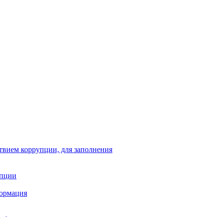
твием коррупции, для заполнения
упции
формация