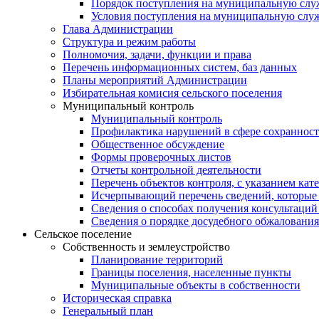
Порядок поступления на муниципальную слу
Условия поступления на муниципальную слу
Глава Администрации
Структура и режим работы
Полномочия, задачи, функции и права
Перечень информационных систем, баз данных
Планы мероприятий Администрации
Избирательная комисия сельского поселения
Муниципальный контроль
Муниципальный контроль
Профилактика нарушений в сфере сохранност
Общественное обсуждение
Формы проверочных листов
Отчеты контрольной деятельности
Перечень объектов контроля, с указанием кат
Исчерпывающий перечень сведений, которые 
Сведения о способах получения консультаций
Сведения о порядке досудебного обжалования
Сельское поселение
Собственность и землеустройство
Планирование территорий
Границы поселения, населенные пункты
Муниципальные объекты в собственности
Историческая справка
Генеральный план