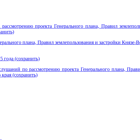
ассмотрению проекта Генерального плана, Правил землепольз
анить)
ерального плана, Правил землепользования и застройки Князе-
 года (сохранить)
лушаний по рассмотрению проекта Генерального плана, Правил
края (сохранить)