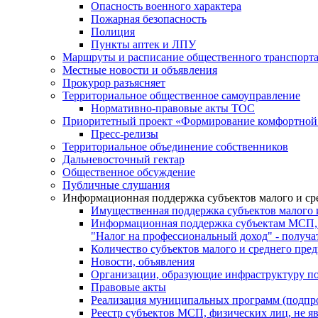
Опасность военного характера
Пожарная безопасность
Полиция
Пункты аптек и ЛПУ
Маршруты и расписание общественного транспорт
Местные новости и объявления
Прокурор разъясняет
Территориальное общественное самоуправление
Нормативно-правовые акты ТОС
Приоритетный проект «Формирование комфортной 
Пресс-релизы
Территориальное объединение собственников
Дальневосточный гектар
Общественное обсуждение
Публичные слушания
Информационная поддержка субъектов малого и ср
Имущественная поддержка субъектов малого 
Информационная поддержка субъектам МСП,
"Налог на профессиональный доход" - получ
Количество субъектов малого и среднего пре
Новости, объявления
Организации, образующие инфраструктуру по
Правовые акты
Реализация муниципальных программ (подпр
Реестр субъектов МСП, физических лиц, не