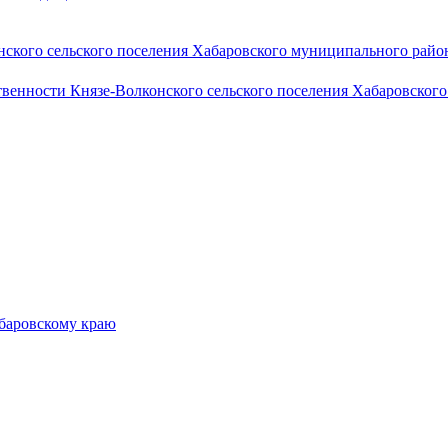
ского сельского поселения Хабаровского муниципального район
венности Князе-Волконского сельского поселения Хабаровског