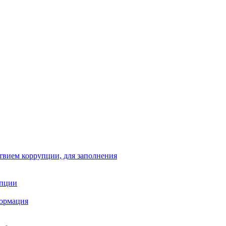
твием коррупции, для заполнения
упции
формация