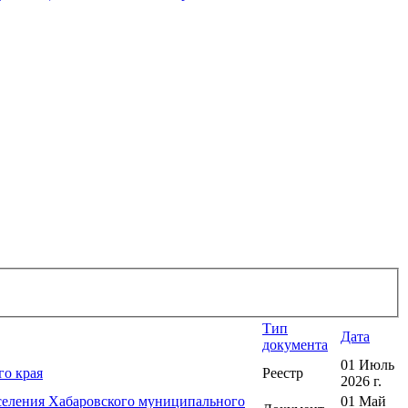
Тип
Дата
документа
01 Июль
го края
Реестр
2026 г.
оселения Хабаровского муниципального
01 Май