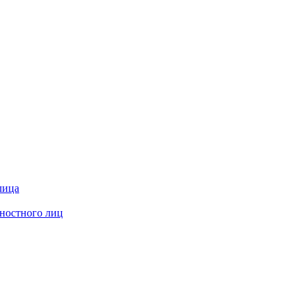
лица
жностного лиц