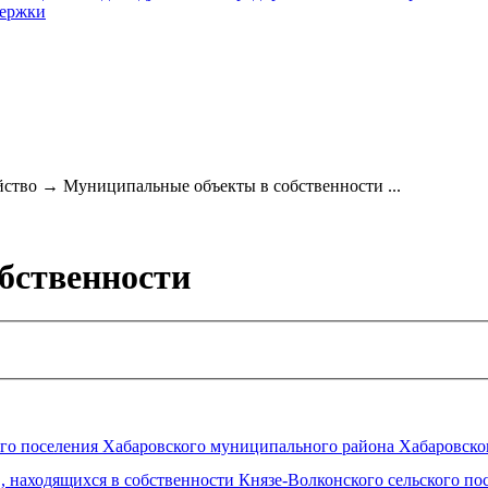
держки
йство
→
Муниципальные объекты в собственности ...
бственности
го поселения Хабаровского муниципального района Хабаровско
, находящихся в собственности Князе-Волконского сельского п