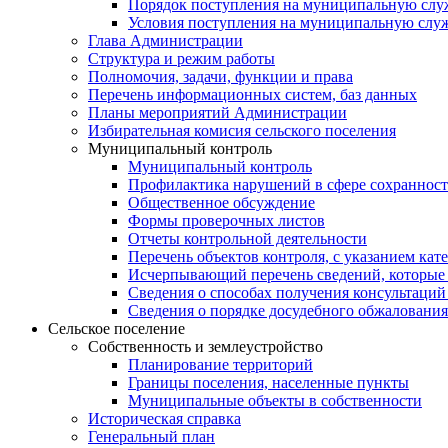
Порядок поступления на муниципальную слу
Условия поступления на муниципальную слу
Глава Администрации
Структура и режим работы
Полномочия, задачи, функции и права
Перечень информационных систем, баз данных
Планы мероприятий Администрации
Избирательная комисия сельского поселения
Муниципальный контроль
Муниципальный контроль
Профилактика нарушений в сфере сохранност
Общественное обсуждение
Формы проверочных листов
Отчеты контрольной деятельности
Перечень объектов контроля, с указанием кат
Исчерпывающий перечень сведений, которые 
Сведения о способах получения консультаций
Сведения о порядке досудебного обжалования
Сельское поселение
Собственность и землеустройство
Планирование территорий
Границы поселения, населенные пункты
Муниципальные объекты в собственности
Историческая справка
Генеральный план