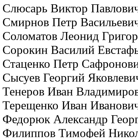
Слюсарь Виктор Павлови
Смирнов Петр Васильеви
Соломатов Леонид Григор
Сорокин Василий Евстаф
Стаценко Петр Сафронов
Сысуев Георгий Яковлеви
Тенеров Иван Владимиро
Терещенко Иван Иванови
Федорюк Александр Геор
Филиппов Тимофей Нико