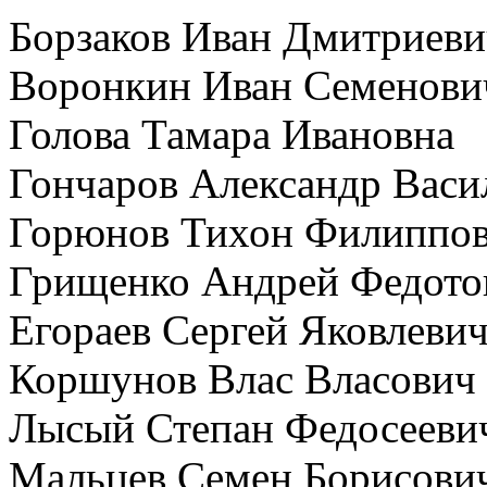
Борзаков Иван Дмитриеви
Воронкин Иван Семенови
Голова Тамара Ивановна
Гончаров Александр Васи
Горюнов Тихон Филиппо
Грищенко Андрей Федото
Егораев Сергей Яковлеви
Коршунов Влас Власович
Лысый Степан Федосееви
Мальцев Семен Борисови