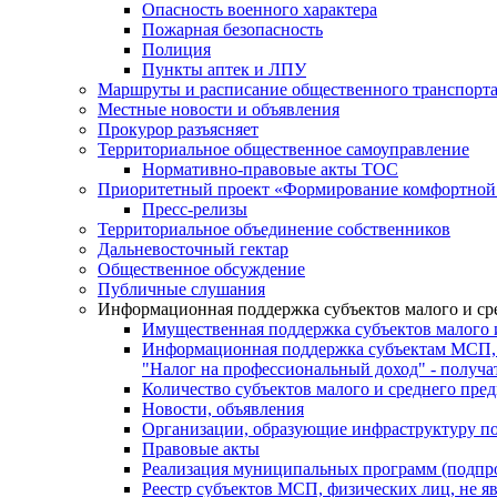
Опасность военного характера
Пожарная безопасность
Полиция
Пункты аптек и ЛПУ
Маршруты и расписание общественного транспорт
Местные новости и объявления
Прокурор разъясняет
Территориальное общественное самоуправление
Нормативно-правовые акты ТОС
Приоритетный проект «Формирование комфортной 
Пресс-релизы
Территориальное объединение собственников
Дальневосточный гектар
Общественное обсуждение
Публичные слушания
Информационная поддержка субъектов малого и ср
Имущественная поддержка субъектов малого 
Информационная поддержка субъектам МСП,
"Налог на профессиональный доход" - получ
Количество субъектов малого и среднего пре
Новости, объявления
Организации, образующие инфраструктуру по
Правовые акты
Реализация муниципальных программ (подпр
Реестр субъектов МСП, физических лиц, не