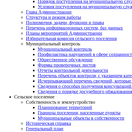
Порядок поступления на муниципальную слу
Условия поступления на муниципальную слу
Глава Администрации
Структура и режим работы
Полномочия, задачи, функции и права
Перечень информационных систем, баз данных
Планы мероприятий Администрации
Избирательная комисия сельского поселения
Муниципальный контроль
Муниципальный контроль
Профилактика нарушений в сфере сохранност
Общественное обсуждение
Формы проверочных листов
Отчеты контрольной деятельности
Перечень объектов контроля, с указанием кат
Исчерпывающий перечень сведений, которые 
Сведения о способах получения консультаций
Сведения о порядке досудебного обжалования
Сельское поселение
Собственность и землеустройство
Планирование территорий
Границы поселения, населенные пункты
Муниципальные объекты в собственности
Историческая справка
Генеральный план