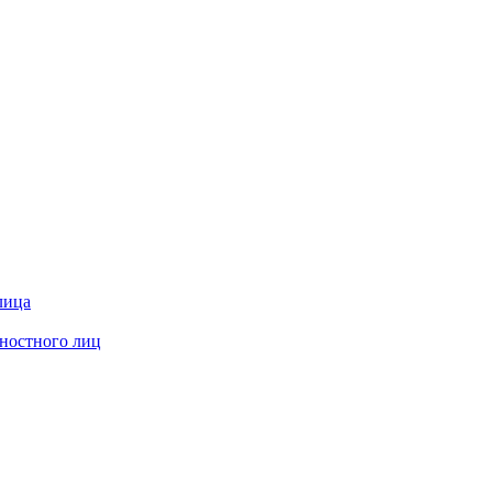
лица
жностного лиц