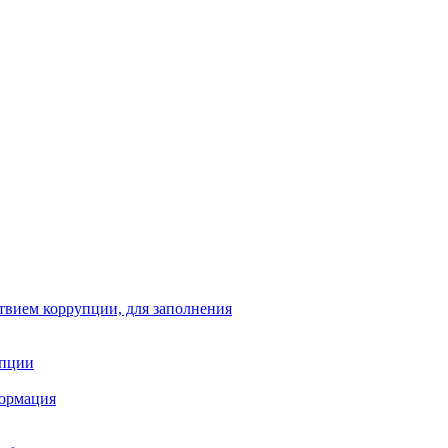
твием коррупции, для заполнения
упции
формация