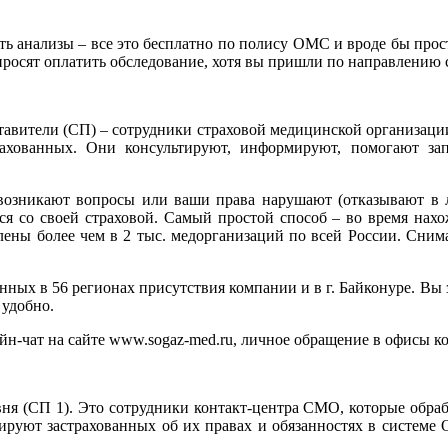
дать анализы – все это бесплатно по полису ОМС и вроде бы про
просят оплатить обследование, хотя вы пришли по направлению 
тавители (СП) – сотрудники страховой медицинской организаци
хованных. Они консультируют, информируют, помогают зап
 возникают вопросы или ваши права нарушают (отказывают в л
ся со своей страховой. Самый простой способ – во время нахо
ы более чем в 2 тыс. медорганизаций по всей России. Снимает
ых в 56 регионах присутствия компании и в г. Байконуре. Вы з
 удобно.
н-чат на сайте www.sogaz-med.ru, личное обращение в офисы к
ня (СП 1). Это сотрудники контакт-центра СМО, которые обр
руют застрахованных об их правах и обязанностях в системе 