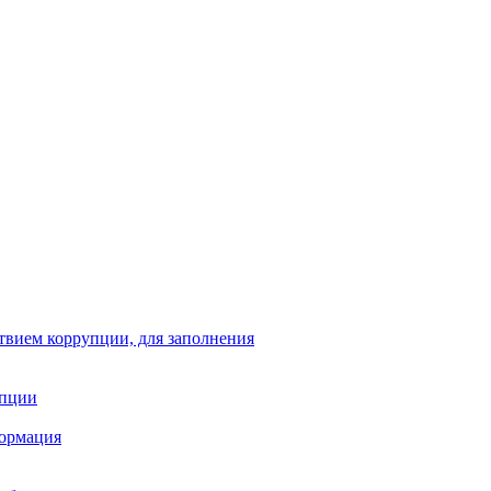
твием коррупции, для заполнения
упции
формация