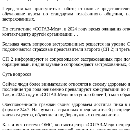
Перед тем как приступить к работе, страховые представите
обучающие курсы по стандартам телефонного общения, на
застрахованных.
По статистике «СОГАЗ-Мед», в 2024 году время ожидания отве
контакт-центр другой организации …
Большая часть вопросов застрахованных решается на уровне 
подключаются страховые представители второго (СП 2) и треть
СП 2 информируют и сопровождают застрахованных при пол
обращениями, индивидуально сопровождают застрахованных, о
Суть вопросов
Сейчас люди более внимательно относятся к своему здоровью
последние три года неизменно превалируют консультации по п
Так, в 2024 году в «СОГАЗ-Мед» поступило более 1,5 млн обр
Обеспокоенность граждан своим здоровьем достигла пика в 
формате 24х7. Нагрузки на страховых представителей распред
контакт-центра, обучение и подбор нужных специалистов.
Как и вся система ОМС, контакт-центр «СОГАЗ-Мед» непреры
консультации специалиста горячей линии на «отлично» сос