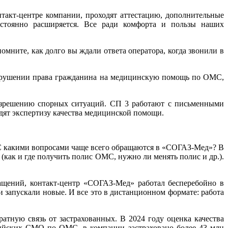
такт-центре компании, проходят аттестацию, дополнительные
остоянно расширяется. Все ради комфорта и пользы наших
мните, как долго вы ждали ответа оператора, когда звонили в
о нарушении права гражданина на медицинскую помощь по ОМС,
азрешению спорных ситуаций. СП 3 работают с письменными
дят экспертизу качества медицинской помощи.
 С какими вопросами чаще всего обращаются в «СОГАЗ-Мед»? В
как и где получить полис ОМС, нужно ли менять полис и др.).
ращений, контакт-центр «СОГАЗ-Мед» работал бесперебойно в
 запускали новые. И все это в дистанционном формате: работа
тную связь от застрахованных. В 2024 году оценка качества
сийских СМО по ОМС, в компании застраховано более 43 млн