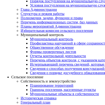
Порядок поступления на муниципальную слу
Условия поступления на муниципальную слу
Глава Администрации
Структура и режим работы
Полномочия, задачи, функции и права
Перечень информационных систем, баз данных
Планы мероприятий Администрации
Избирательная комисия сельского поселения
Муниципальный контроль
Муниципальный контроль
Профилактика нарушений в сфере сохранност
Общественное обсуждение
Формы проверочных листов
Отчеты контрольной деятельности
Перечень объектов контроля, с указанием кат
Исчерпывающий перечень сведений, которые 
Сведения о способах получения консультаций
Сведения о порядке досудебного обжалования
Сельское поселение
Собственность и землеустройство
Планирование территорий
Границы поселения, населенные пункты
Муниципальные объекты в собственности
Историческая справка
Генеральный план