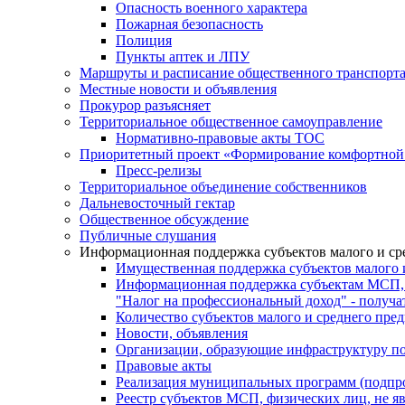
Опасность военного характера
Пожарная безопасность
Полиция
Пункты аптек и ЛПУ
Маршруты и расписание общественного транспорт
Местные новости и объявления
Прокурор разъясняет
Территориальное общественное самоуправление
Нормативно-правовые акты ТОС
Приоритетный проект «Формирование комфортной 
Пресс-релизы
Территориальное объединение собственников
Дальневосточный гектар
Общественное обсуждение
Публичные слушания
Информационная поддержка субъектов малого и ср
Имущественная поддержка субъектов малого 
Информационная поддержка субъектам МСП,
"Налог на профессиональный доход" - получ
Количество субъектов малого и среднего пре
Новости, объявления
Организации, образующие инфраструктуру по
Правовые акты
Реализация муниципальных программ (подпр
Реестр субъектов МСП, физических лиц, не