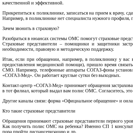
качественной и эффективной.
Прикрепиться к поликлинике, записаться на прием к врачу, с
Например, в поликлинике нет специалиста нужного профиля, 
Зачем звонить в страховую?
Разобраться в нюансах системы ОМС помогут страховые предс
Страховые представители – помощники и защитники застра
необходимости, правовую и методическую поддержку.
Итак, если при обращении, например, в поликлинику у вас
предоставления медицинской помощи), пришло время связать
СМО. Например, телефонные аппараты СОГАЗ-фоны установлен
«СОГАЗ-Мед». Он работает круглые сутки без выходных.
Контакт-центр «СОГАЗ-Мед» принимает обращения застрахованн
в тот филиал, который выдал вам полис ОМС. Согласитесь, это
Другие каналы связи: форма «Официальное обращение» и онлай
Кто такие страховые представители
Обращения принимают страховые представители первого уров
Как получить полис ОМС на ребенка? Именно СП 1 консульти
пора пройти диспансеризацию и др.