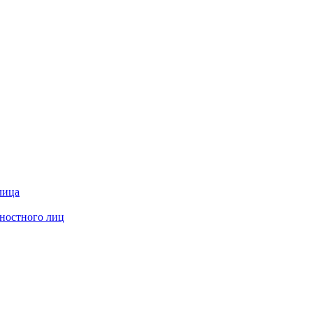
лица
жностного лиц