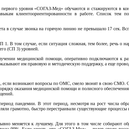
ли первого уровня «СОГАЗ-Мед» обучаются и стажируются в кон
выкам клиентоориентированности в работе. Список тем п
та в случае звонка на горячую линию не превышало 17 сек. Вспо
СП 1. В том случае, если ситуация сложная, тем более, речь 
его (СП 3) уровней.
учении медицинской помощи, оперативно подключаются к р
казывают им правовую и методическую поддержку, а еще прово
 и, если возникают вопросы по ОМС, смело звонят в свою СМО.
орядку оказания медицинской помощи и полисного обеспечения (
ащений.
период пандемии. В этот период, несмотря на рост числа об
еляли грамотно, быстро перестраивали существующие процессы и
вно меняется к лучшему. Для этого в том числе собирают обра
тавила 99%. Если учесть, что «СОГАЗ-Мед» – лидер среди рос