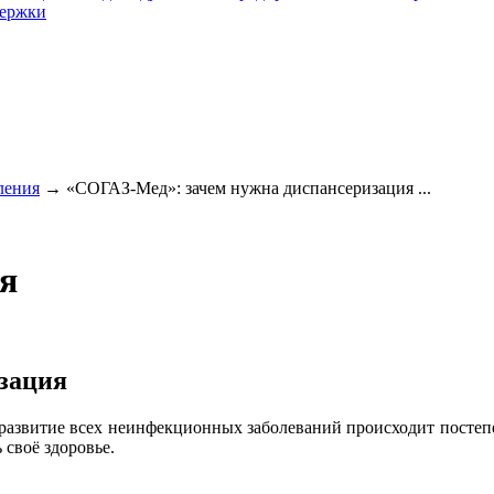
держки
ления
→
«СОГАЗ-Мед»: зачем нужна диспансеризация ...
я
зация
 А развитие всех неинфекционных заболеваний происходит посте
своё здоровье.