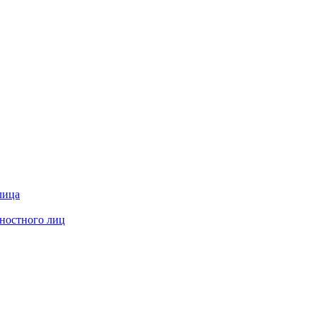
лица
жностного лиц