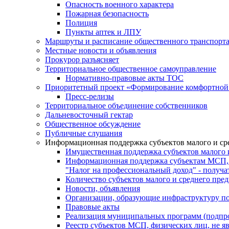
Опасность военного характера
Пожарная безопасность
Полиция
Пункты аптек и ЛПУ
Маршруты и расписание общественного транспорт
Местные новости и объявления
Прокурор разъясняет
Территориальное общественное самоуправление
Нормативно-правовые акты ТОС
Приоритетный проект «Формирование комфортной 
Пресс-релизы
Территориальное объединение собственников
Дальневосточный гектар
Общественное обсуждение
Публичные слушания
Информационная поддержка субъектов малого и ср
Имущественная поддержка субъектов малого 
Информационная поддержка субъектам МСП,
"Налог на профессиональный доход" - получ
Количество субъектов малого и среднего пре
Новости, объявления
Организации, образующие инфраструктуру по
Правовые акты
Реализация муниципальных программ (подпр
Реестр субъектов МСП, физических лиц, не