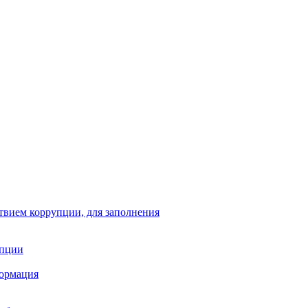
твием коррупции, для заполнения
упции
формация