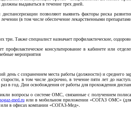
должны выдаваться в течение трех дней.
 диспансеризации позволяют выявить факторы риска развити
ечении (в том числе обеспечение лекарственными препаратами
о их три. Также специалист назначает профилактические, оздоро
ает профилактическое консультирование в кабинете или отдел
ечебные мероприятия
й день с сохранением места работы (должности) и среднего зара
старости, в том числе досрочно, в течение пяти лет до насту
н раз в год. Дни освобождения от работы для прохождения диспа
икли вопросы о системе ОМС, связанные с получением полиса
sogaz-med.ru
или в мобильном приложении «СОГАЗ ОМС» (для An
й) или в офисах компании «СОГАЗ-Мед».