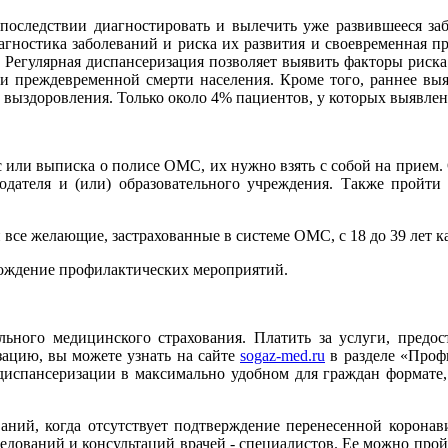
последствии диагностировать и вылечить уже развившееся заб
агностика заболеваний и риска их развития и своевременная 
 Регулярная диспансеризация позволяет выявить факторы риска 
и преждевременной смерти населения. Кроме того, раннее выя
 выздоровления. Только около 4% пациентов, у которых выявлен 
 или выписка о полисе ОМС, их нужно взять с собой на прием.
дателя и (или) образовательного учреждения. Также пройти
се желающие, застрахованные в системе ОМС, с 18 до 39 лет каж
хождение профилактических мероприятий.
ельного медицинского страхования. Платить за услуги, пред
ацию, вы можете узнать на сайте
sogaz-med.ru
в разделе «Проф
диспансеризации в максимально удобном для граждан формате, 
ваний, когда отсутствует подтверждение перенесенной корона
ований и консультаций врачей - специалистов. Ее можно пройти