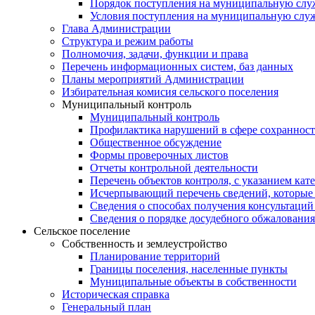
Порядок поступления на муниципальную слу
Условия поступления на муниципальную слу
Глава Администрации
Структура и режим работы
Полномочия, задачи, функции и права
Перечень информационных систем, баз данных
Планы мероприятий Администрации
Избирательная комисия сельского поселения
Муниципальный контроль
Муниципальный контроль
Профилактика нарушений в сфере сохранност
Общественное обсуждение
Формы проверочных листов
Отчеты контрольной деятельности
Перечень объектов контроля, с указанием кат
Исчерпывающий перечень сведений, которые 
Сведения о способах получения консультаций
Сведения о порядке досудебного обжалования
Сельское поселение
Собственность и землеустройство
Планирование территорий
Границы поселения, населенные пункты
Муниципальные объекты в собственности
Историческая справка
Генеральный план