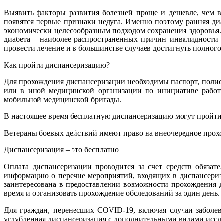
Выявить факторы развития болезней проще и дешевле, чем в
появятся первые признаки недуга. Именно поэтому ранняя ди
экономически целесообразным подходом сохранения здоровья.
диабета – наиболее распространенных причин инвалидности 
провести лечение и в большинстве случаев достигнуть полного
Как пройти диспансеризацию?
Для прохождения диспансеризации необходимы паспорт, полис
или в иной медицинской организации по инициативе работо
мобильной медицинской бригады.
В настоящее время бесплатную диспансеризацию могут пройти в
Ветераны боевых действий имеют право на внеочередное про
Диспансеризация – это бесплатно
Оплата диспансеризации проводится за счет средств обязат
информацию о перечне мероприятий, входящих в диспансериз
заинтересована в предоставлении возможности прохождения 
время и организовать прохождение обследований за один день.
Для граждан, перенесших COVID-19, включая случаи заболе
углубленная диспансеризация с дополнительными видами исслед