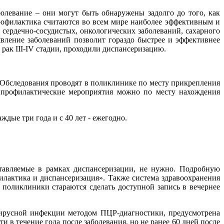
олевание – они могут быть обнаружены задолго до того, как
профилактика считаются во всем мире наиболее эффективным и
сердечно-сосудистых, онкологических заболеваний, сахарного
вление заболеваний позволит гораздо быстрее и эффективнее
рак III-IV стадии, проходили диспансеризацию.
 Обследования проводят в поликлинике по месту прикрепления
 профилактические мероприятия можно по месту нахождения
дые три года и с 40 лет - ежегодно.
оставляемые в рамках диспансеризации, не нужно. Подробную
илактика и диспансеризация». Также система здравоохранения
поликлиники стараются сделать доступной запись в вечернее
вирусной инфекции методом ПЦР-диагностики, предусмотрена
 в течение года после заболевания, но не ранее 60 дней после