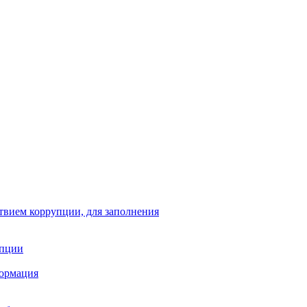
твием коррупции, для заполнения
упции
формация