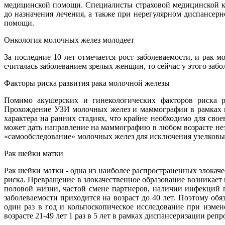
медицинской помощи. Специалисты страховой медицинской ко
до назначения лечения, а также при нерегулярном диспансер
помощи.
Онкология молочных желез молодеет
За последние 10 лет отмечается рост заболеваемости, и рак
считалась заболеванием зрелых женщин, то сейчас у этого забо
Факторы риска развития рака молочной железы
Помимо акушерских и гинекологических факторов риска ра
Прохождение УЗИ молочных желез и маммографии в рамках пр
характера на ранних стадиях, что крайне необходимо для св
может дать направление на маммографию в любом возрасте не
«самообследование» молочных желез для исключения узелковы
Рак шейки матки
Рак шейки матки - одна из наиболее распространенных злокач
риска. Превращение в злокачественное образование возникает
половой жизни, частой смене партнеров, наличии инфекций 
заболеваемости приходится на возраст до 40 лет. Поэтому о
один раз в год и кольпоскопическое исследование при изме
возрасте 21-49 лет 1 раз в 5 лет в рамках диспансеризации р