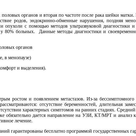
х половых органов и вторая по частоте после рака шейки матки.
тствие родов, эндокринно-обменные нарушения, поздняя меноп
ии опухоли с помощью методов ультразвуковой диагностики и а
и у 80% больных. Данные методы диагностики и своевременно
оловых органов
, в менопаузе)
комфорт и выделения).
стрым ростом и появлением метастазов. Из-за бессимптомного 
 рассматриваются: отсутствие беременностей, длительная заме
тсутствии характерных симптомов на ранних стадиях. Средний 
ке обязательно дается направление на УЗИ, КТ/МРТ и анализ кр
тивное лечение.
ваний гарантированы бесплатно программой государственных г