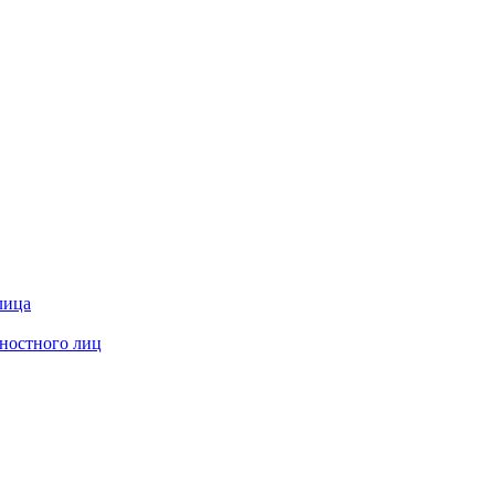
лица
жностного лиц