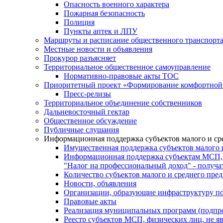
Опасность военного характера
Пожарная безопасность
Полиция
Пункты аптек и ЛПУ
Маршруты и расписание общественного транспорт
Местные новости и объявления
Прокурор разъясняет
Территориальное общественное самоуправление
Нормативно-правовые акты ТОС
Приоритетный проект «Формирование комфортной 
Пресс-релизы
Территориальное объединение собственников
Дальневосточный гектар
Общественное обсуждение
Публичные слушания
Информационная поддержка субъектов малого и ср
Имущественная поддержка субъектов малого 
Информационная поддержка субъектам МСП,
"Налог на профессиональный доход" - получ
Количество субъектов малого и среднего пре
Новости, объявления
Организации, образующие инфраструктуру по
Правовые акты
Реализация муниципальных программ (подпр
Реестр субъектов МСП, физических лиц, не