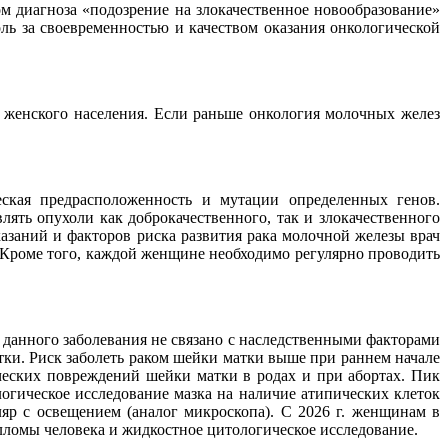
 диагноза «подозрение на злокачественное новообразование»
ль за своевременностью и качеством оказания онкологической
и женского населения. Если раньше онкология молочных желез
еская предрасположенность и мутации определенных генов.
ть опухоли как доброкачественного, так и злокачественного
азаний и факторов риска развития рака молочной железы врач
 Кроме того, каждой женщине необходимо регулярно проводить
 данного заболевания не связано с наследственными факторами
тки. Риск заболеть раком шейки матки выше при раннем начале
ческих повреждений шейки матки в родах и при абортах. Пик
огическое исследование мазка на наличие атипических клеток
яр с освещением (аналог микроскопа). С 2026 г. женщинам в
илломы человека и жидкостное цитологическое исследование.