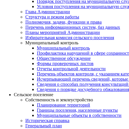
Порядок поступления на муниципальную слу
Условия поступления на муниципальную слу
Глава Администрации
Структура и режим работы
Полномочия, задачи, функции и права
Перечень информационных систем, баз данных
Планы мероприятий Администрации
Избирательная комисия сельского поселения
Муниципальный контроль
Муниципальный контроль
Профилактика нарушений в сфере сохранност
Общественное обсуждение
Формы проверочных листов
Отчеты контрольной деятельности
Перечень объектов контроля, с указанием кат
Исчерпывающий перечень сведений, которые 
Сведения о способах получения консультаций
Сведения о порядке досудебного обжалования
Сельское поселение
Собственность и землеустройство
Планирование территорий
Границы поселения, населенные пункты
Муниципальные объекты в собственности
Историческая справка
Генеральный план