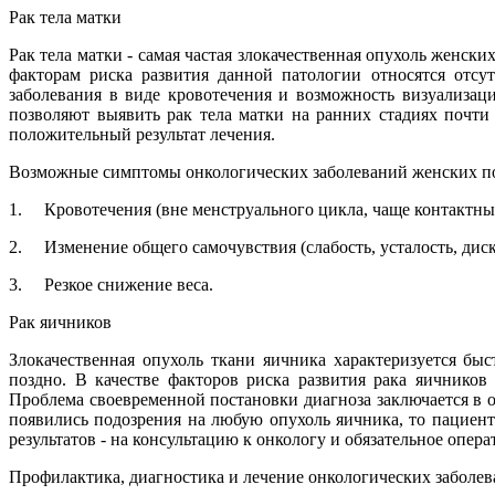
Рак тела матки
Рак тела матки - самая частая злокачественная опухоль женски
факторам риска развития данной патологии относятся отсу
заболевания в виде кровотечения и возможность визуализац
позволяют выявить рак тела матки на ранних стадиях почт
положительный результат лечения.
Возможные симптомы онкологических заболеваний женских п
1. Кровотечения (вне менструального цикла, чаще контактные
2. Изменение общего самочувствия (слабость, усталость, дис
3. Резкое снижение веса.
Рак яичников
Злокачественная опухоль ткани яичника характеризуется бы
поздно. В качестве факторов риска развития рака яичников
Проблема своевременной постановки диагноза заключается в о
появились подозрения на любую опухоль яичника, то пациент
результатов - на консультацию к онкологу и обязательное опера
Профилактика, диагностика и лечение онкологических заболе