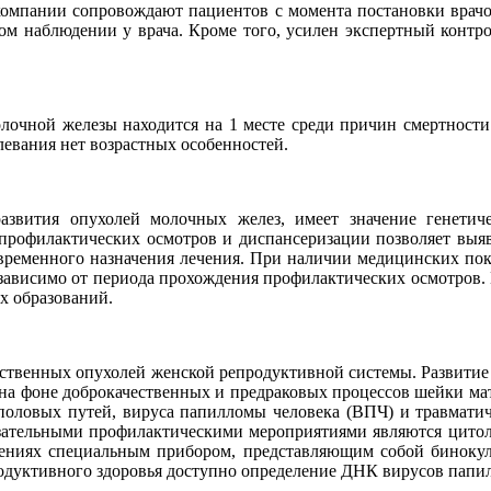
мпании сопровождают пациентов с момента постановки врачом
ном наблюдении у врача. Кроме того, усилен экспертный контро
 молочной железы находится на 1 месте среди причин смертност
левания нет возрастных особенностей.
звития опухолей молочных желез, имеет значение генетич
офилактических осмотров и диспансеризации позволяет выявля
оевременного назначения лечения. При наличии медицинских пок
зависимо от периода прохождения профилактических осмотров.
х образований.
ественных опухолей женской репродуктивной системы. Развитие
 на фоне доброкачественных и предраковых процессов шейки ма
половых путей, вируса папилломы человека (ВПЧ) и травмати
бязательными профилактическими мероприятиями являются цитол
нениях специальным прибором, представляющим собой бинокул
епродуктивного здоровья доступно определение ДНК вирусов пап