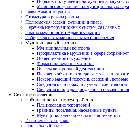
Порядок поступления на муниципальную слу
Условия поступления на муниципальную слу
Глава Администрации
Структура и режим работы
Полномочия, задачи, функции и права
Перечень информационных систем, баз данных
Планы мероприятий Администрации
Избирательная комисия сельского поселения
Муниципальный контроль
Муниципальный контроль
Профилактика нарушений в сфере сохранност
Общественное обсуждение
Формы проверочных листов
Отчеты контрольной деятельности
Перечень объектов контроля, с указанием кат
Исчерпывающий перечень сведений, которые 
Сведения о способах получения консультаций
Сведения о порядке досудебного обжалования
Сельское поселение
Собственность и землеустройство
Планирование территорий
Границы поселения, населенные пункты
Муниципальные объекты в собственности
Историческая справка
Генеральный план