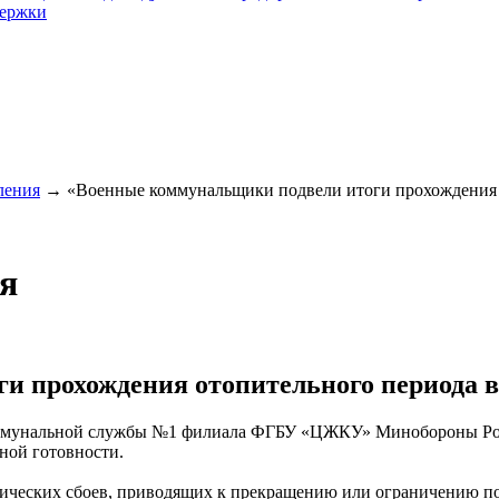
держки
ления
→
«Военные коммунальщики подвели итоги прохождения о
я
 прохождения отопительного периода в
коммунальной службы №1 филиала ФГБУ «ЦЖКУ» Минобороны Р
ной готовности.
гических сбоев, приводящих к прекращению или ограничению п