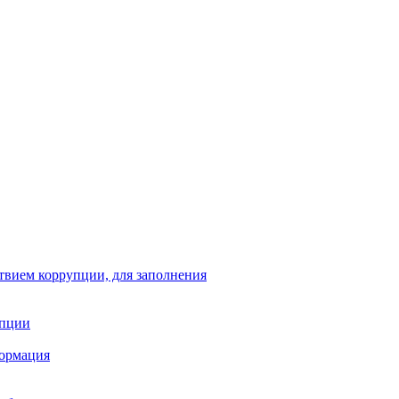
твием коррупции, для заполнения
упции
формация