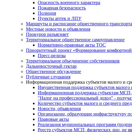
Опасность военного характера
Пожарная безопасность
Полиция
Пункты аптек и ЛПУ
Маршруты и расписание общественного транспорт
Местные новости и объявления
Прокурор разъясняет
Территориальное общественное самоуправление
Нормативно-правовые акты ТОС
Приоритетный проект «Формирование комфортной 
Пресс-релизы
Территориальное объединение собственников
Дальневосточный гектар
Общественное обсуждение
Публичные слушания
Информационная поддержка субъектов малого и ср
Имущественная поддержка субъектов малого 
Информационная поддержка субъектам МСП,
"Налог на профессиональный доход" - получ
Количество субъектов малого и среднего пре
Новости, объявления
Организации, образующие инфраструктуру по
Правовые акты
Реализация муниципальных программ (подпр
Реестр субъектов МСП, физических лиц, не