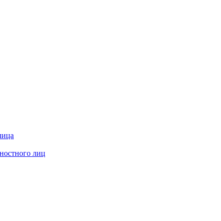
лица
жностного лиц