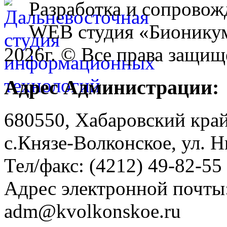
Разработка и сопровож
WEB студия «Бионику
2026г. © Все права защищ
Адрес Администрации:
680550, Хабаровский кра
с.Князе-Волконское, ул. Н
Тел/факс: (4212) 49-82-55
Адрес электронной почты
adm@kvolkonskoe.ru